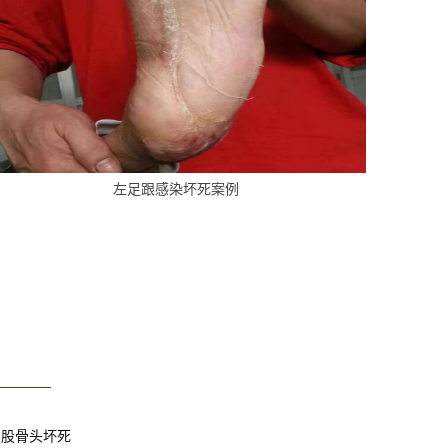
左足跟感染坏死案例
股骨头坏死