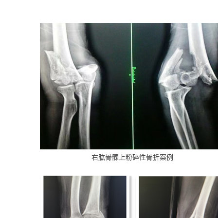
右肱骨髁上粉碎性骨折案例