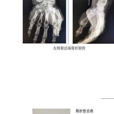
左桡骨远端骨折案例
骨折愈合表