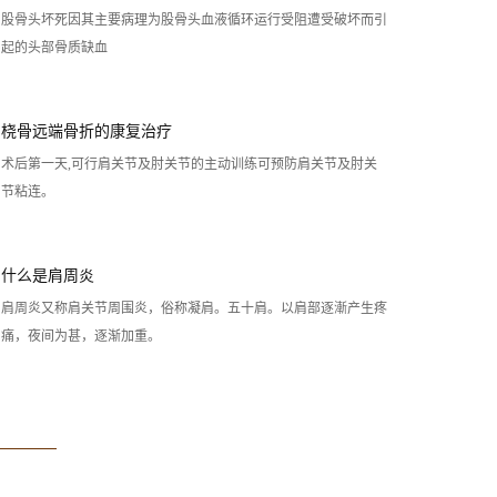
股骨头坏死因其主要病理为股骨头血液循环运行受阻遭受破坏而引
起的头部骨质缺血
桡骨远端骨折的康复治疗
术后第一天,可行肩关节及肘关节的主动训练可预防肩关节及肘关
节粘连。
什么是肩周炎
肩周炎又称肩关节周围炎，俗称凝肩。五十肩。以肩部逐漸产生疼
痛，夜间为甚，逐渐加重。