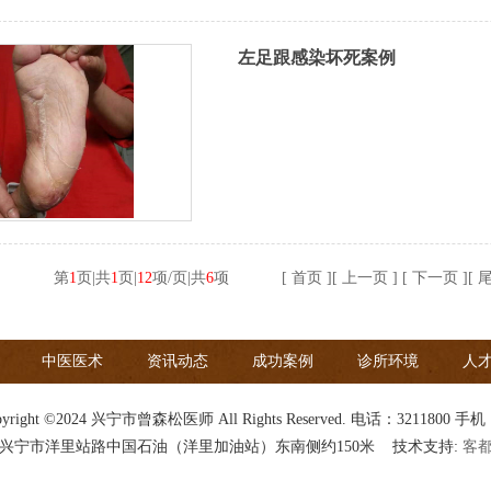
左足跟感染坏死案例
第
1
页|共
1
页|
12
项/页|共
6
项
[ 首页 ][ 上一页 ] [ 下一页 ][ 
中医医术
资讯动态
成功案例
诊所环境
人
right ©2024 兴宁市曾森松医师 All Rights Reserved. 电话：
3211800
手机
兴宁市洋里站路中国石油（洋里加油站）东南侧约150米 技术支持:
客