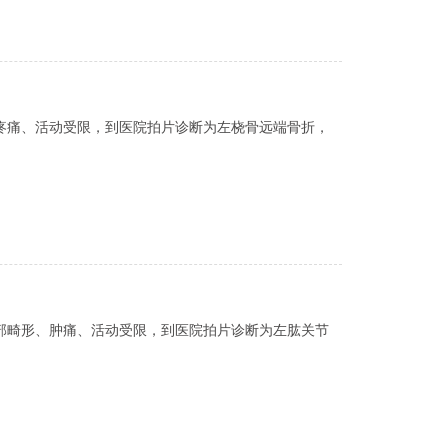
疼痛、活动受限，到医院拍片诊断为左桡骨远端骨折，
部畸形、肿痛、活动受限，到医院拍片诊断为左肱关节