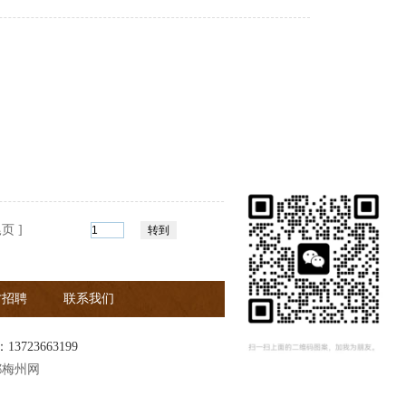
尾页 ]
才招聘
联系我们
：
13723663199
都梅州网