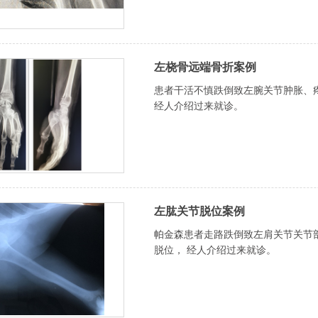
左桡骨远端骨折案例
患者干活不慎跌倒致左腕关节肿胀、
经人介绍过来就诊。
左肱关节脱位案例
帕金森患者走路跌倒致左肩关节关节
脱位， 经人介绍过来就诊。